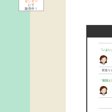
センター
にて
販売中！
「いよい
荷造り
「前回と