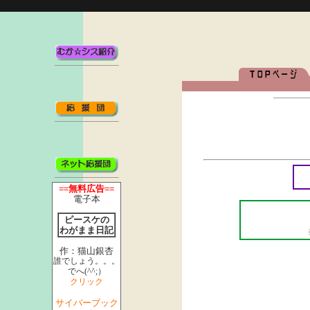
==無料広告==
電子本
ピースケの
わがまま日記
作：猫山銀杏
誰でしょう。。。
でへ(^^;）
クリック
サイバーブック