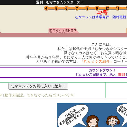
週刊 むかつき☆シスターズ！
42号
むか☆シスは水曜発行・随時更新
こんにちは。
私たちは40代の主婦『むかつき☆シスター
職はなくカネはなく、お先真っ暗な状
昨年４月から１年間、とにかく二人で何かやろうっていうこ
とりあえず初めての方は、
「むか☆シス紹介」
コーナ
カウントダウン！
むか☆シス完結まで、あと
-8898
※↑動作未確認。できなかったらゴメン(^^;)※