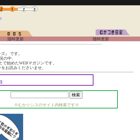
！
随時更新
随時更新
ズ』 です。
況の中、
とで始めたWEBマガジンです。
ーをお読みくださいませ。
日
※むか☆シスのサイト内検索です※