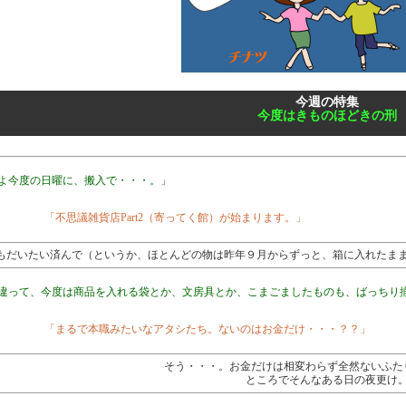
今週の特集
今度はきものほどきの刑
よ今度の日曜に、搬入で・・・。」
「不思議雑貨店Part2（寄ってく館）が始まります。」
もだいたい済んで（というか、ほとんどの物は昨年９月からずっと、箱に入れたま
違って、今度は商品を入れる袋とか、文房具とか、こまごましたものも、ばっちり
「まるで本職みたいなアタシたち。ないのはお金だけ・・・？？」
そう・・・。お金だけは相変わらず全然ないふた
ところでそんなある日の夜更け