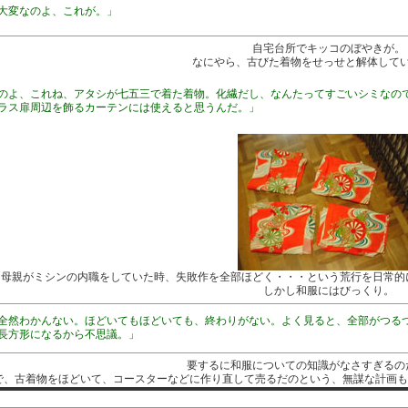
大変なのよ、これが。」
自宅台所でキッコのぼやきが。
なにやら、古びた着物をせっせと解体して
のよ、これね、アタシが七五三で着た着物。化繊だし、なんたってすごいシミなの
ラス扉周辺を飾るカーテンには使えると思うんだ。」
、母親がミシンの内職をしていた時、失敗作を全部ほどく・・・という荒行を日常的
しかし和服にはびっくり。
全然わかんない。ほどいてもほどいても、終わりがない。よく見ると、全部がつる
長方形になるから不思議。」
要するに和服についての知識がなさすぎるの
で、古着物をほどいて、コースターなどに作り直して売るだのという、無謀な計画もあ