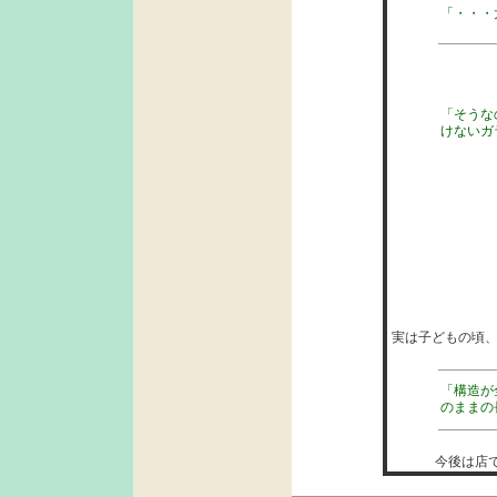
「・・・
「そうな
けないガ
実は子どもの頃
「構造が
のままの
今後は店